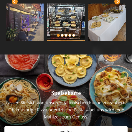
Speisekarte
Lassen Sie sich von unserer italienischen Küche verzaubern!
Ob knusprige Pizza oder frische Pasta – bei uns wird jede
Mahlzeit zum Genuss.
weiter